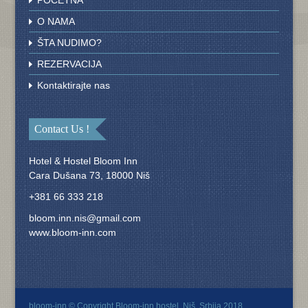
O NAMA
ŠTA NUDIMO?
REZERVACIJA
Kontaktirajte nas
Contact Us !
Hotel & Hostel Bloom Inn
Cara Dušana 73, 18000 Niš
+381 66 333 218
bloom.inn.nis@gmail.com
www.bloom-inn.com
bloom-inn © Copyright Bloom-inn hostel, Niš, Srbija 2018