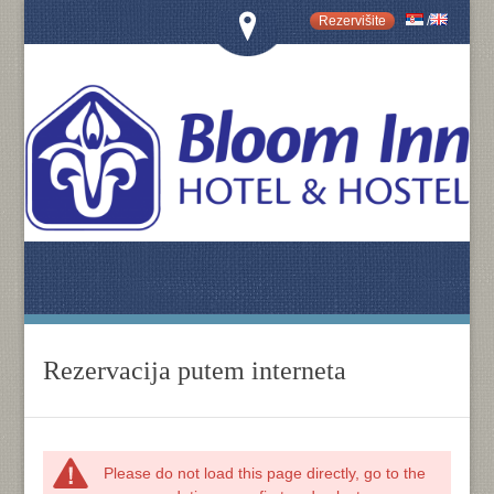
Rezervišite
/
Rezervacija putem interneta
Please do not load this page directly, go to the