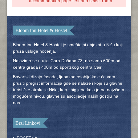
accommodation page first and select room
Bloom Inn Hotel & Hostel
Bloom Inn Hotel & Hostel je smeštajni objekat u Nišu koji
pruža usluge noćenja.
Nalazimo se u ulici Cara Dušana 73, na samo 600m od
centra grada i 400m od sportskog centra Čair.
Bavarski dizajn fasade, ljubazno osoblje koje će vam
pružiti pregršt informacija gde se nalaze i koje su glavne
turističke atrakcije Niša, kao i higijena koja je na najvišem
mogućem nivou, glavne su asocijacije naših gostiju na
nas.
Brzi Linkovi
POČETNA